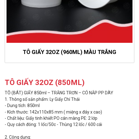
TÔ GIẤY 32OZ (960ML) MÀU TRẮNG
TÔ GIẤY 32OZ (850ML)
850
TÔ (BÁT) GIẤY
ml – TRẮNG TRƠN – CÓ NẮP PP DÀY
1.
Thông số sản phẩm: Ly Giấy Chí Thái
850
-
Dung tích:
ml
-
Kích thước: 142x110x85 mm ( miệng x đáy x cao)
-
Chất liệu: Giấy tinh khiết PO cán màng PE: 2 lớp
-
Quy cách đóng: 1 lốc/50c - Thùng 12 lốc / 600 cái
2.
Công dụng: