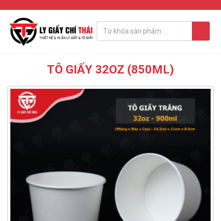
TÔ GIẤY 32OZ (850ML)