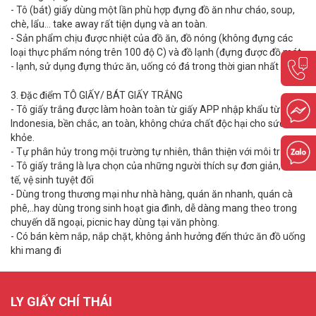
-
Tô (bát) giấy dùng một lần phù hợp đựng đồ ăn như cháo, soup,
chè, lẩu… take away rất tiện dụng và an toàn.
-
Sản phẩm chịu được nhiệt của đồ ăn, đồ nóng (không đựng các
loại thực phẩm nóng trên 100 độ C) và đồ lạnh (đựng được đồ mát
- lạnh, sử dụng đựng thức ăn, uống có đá trong thời gian nhất định)
3.
Đặc điểm TÔ GIẤY/ BÁT GIẤY TRẮNG
-
Tô giấy trắng được làm hoàn toàn từ giấy APP nhập khẩu từ
Indonesia, bền chắc, an toàn, không chứa chất độc hại cho sức
khỏe.
-
Tự phân hủy trong mội trường tự nhiên, thân thiện với môi trường
-
Tô giấy trắng là lựa chọn của những người thích sự đơn giản, tinh
tế, vệ sinh tuyệt đối
-
Dùng trong thương mại như nhà hàng, quán ăn nhanh, quán cà
phê,..hay dùng trong sinh hoạt gia đình, dễ dàng mang theo trong
chuyến dã ngoại, picnic hay dùng tại văn phòng.
-
Có bán kèm nắp, nắp chặt, không ảnh hưởng đến thức ăn đồ uống
khi mang đi
LY GIẤY CHÍ THÁI