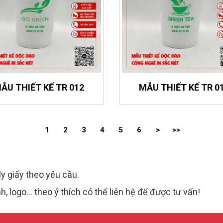
ẪU THIẾT KẾ TR 012
MẪU THIẾT KẾ TR 0
1
2
3
4
5
6
>
>>
ly giấy theo yêu cầu.
, logo... theo ý thích có thể liên hệ để được tư vấn!