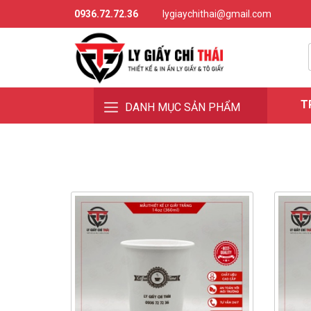
0936.72.72.36
lygiaychithai@gmail.com
T
DANH MỤC SẢN PHẨM