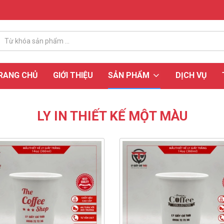
RANG CHỦ
GIỚI THIỆU
SẢN PHẨM
DỊCH VỤ
LY IN THIẾT KẾ MỘT MÀU