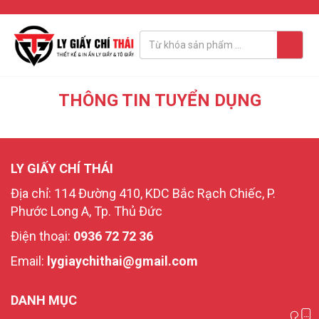
THÔNG TIN TUYỂN DỤNG
LY GIẤY CHÍ THÁI
Địa chỉ: 114 Đường 410, KDC Bắc Rạch Chiếc, P.
Phước Long A, Tp. Thủ Đức
Điện thoại:
0936 72 72 36
Email:
lygiaychithai@gmail.com
DANH MỤC