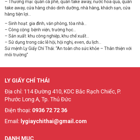
– Thương mại: quán cà phê, quán take away, nước hoa quả, quán
take away, cửa hàng cháo dinh dưỡng, nhà hàng, khách sạn, cửa
hàng tiện lợi…
– Sinh hoạt: gia đình, văn phòng, tòa nhà…
– Công cộng: bệnh viện, trường học…
– Sản xuất: khu công nghiệp, khu chế xuất…
– Sử dụng trong các lễ hội, hội nghị, even, du lịch…
Sứ mệnh Ly Giấy Chí Thái: “An toàn cho sức khỏe – Thân thiện với
môi trường”
LY GIẤY CHÍ THÁI
Địa chỉ: 114 Đường 410, KDC Bắc Rạch Chiếc, P.
Phước Long A, Tp. Thủ Đức
Điện thoại:
0936 72 72 36
Email:
lygiaychithai@gmail.com
DANH MỤC