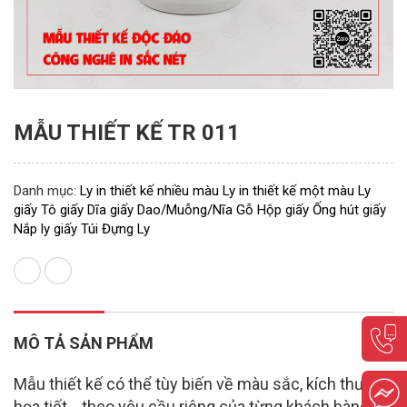
MẪU THIẾT KẾ TR 011
Danh mục:
Ly in thiết kế nhiều màu
Ly in thiết kế một màu
Ly
giấy
Tô giấy
Dĩa giấy
Dao/Muỗng/Nĩa Gỗ
Hộp giấy
Ống hút giấy
Nắp ly giấy
Túi Đựng Ly
MÔ TẢ SẢN PHẨM
Mẫu thiết kế có thể tùy biến về màu sắc, kích thước,
họa tiết... theo yêu cầu riêng của từng khách hàng