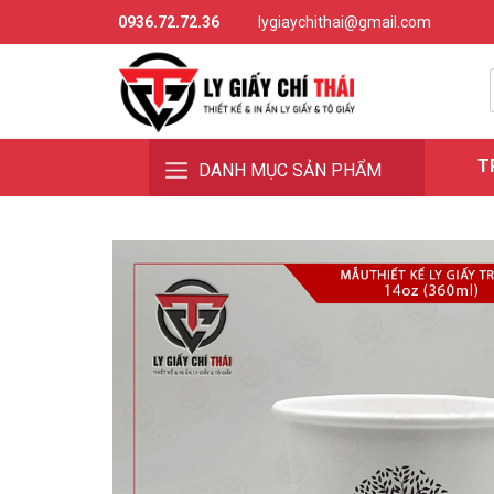
0936.72.72.36
lygiaychithai@gmail.com
T
DANH MỤC SẢN PHẨM