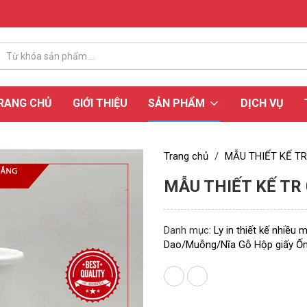
RANG CHỦ
GIỚI THIỆU
SẢN PHẨM
DỊCH VỤ
Trang chủ
/
MẪU THIẾT KẾ TR
MẪU THIẾT KẾ TR
Danh mục:
Ly in thiết kế nhiều 
Dao/Muỗng/Nĩa Gỗ
Hộp giấy
Ốn