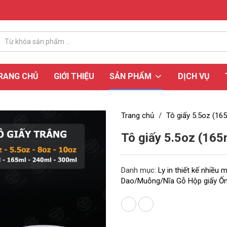
RANG CHỦ
GIỚI THIỆU
SẢN PHẨM
DỊCH VỤ
Trang chủ
/
Tô giấy 5.5oz (16
Tô giấy 5.5oz (165
Danh mục:
Ly in thiết kế nhiều 
Dao/Muỗng/Nĩa Gỗ
Hộp giấy
Ốn