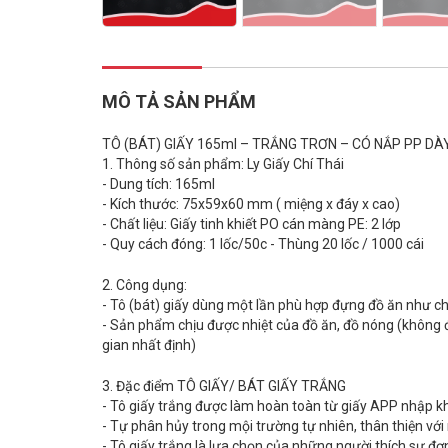
MÔ TẢ SẢN PHẨM
TÔ (BÁT) GIẤY 165ml – TRẮNG TRƠN – CÓ NẮP PP DÀ
1.
Thông số sản phẩm: Ly Giấy Chí Thái
-
Dung tích: 165ml
-
Kích thước: 75x59x60 mm ( miệng x đáy x cao)
-
Chất liệu: Giấy tinh khiết PO cán màng PE: 2 lớp
-
Quy cách đóng: 1 lốc/50c - Thùng 20 lốc / 1000 cái
2.
Công dụng:
-
Tô (bát) giấy dùng một lần phù hợp đựng đồ ăn như chá
-
Sản phẩm chịu được nhiệt của đồ ăn, đồ nóng (không đ
gian nhất định)
3.
Đặc điểm TÔ GIẤY/ BÁT GIẤY TRẮNG
-
Tô giấy trắng được làm hoàn toàn từ giấy APP nhập kh
-
Tự phân hủy trong mội trường tự nhiên, thân thiện với
-
Tô giấy trắng là lựa chọn của những người thích sự đơn g