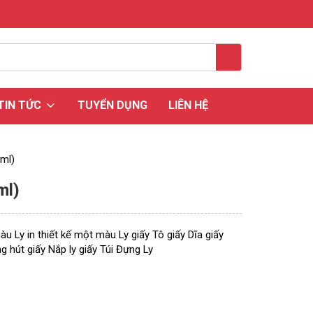
TIN TỨC
TUYỂN DỤNG
LIÊN HỆ
5ml)
ml)
màu
Ly in thiết kế một màu
Ly giấy
Tô giấy
Dĩa giấy
g hút giấy
Nắp ly giấy
Túi Đựng Ly