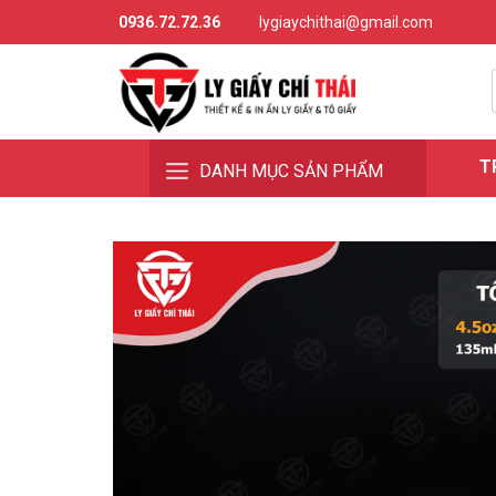
0936.72.72.36
lygiaychithai@gmail.com
T
DANH MỤC SẢN PHẨM