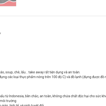
Y
o, soup, chè, lẩu… take away rất tiện dụng và an toàn.
ựng các loại thực phẩm nóng trên 100 độ C) và đồ lạnh (đựng được đồ m
ẩu từ Indonesia, bền chắc, an toàn, không chứa chất độc hại cho sức kh
 môi trường
iản, tinh tế, vệ sinh tuyệt đối